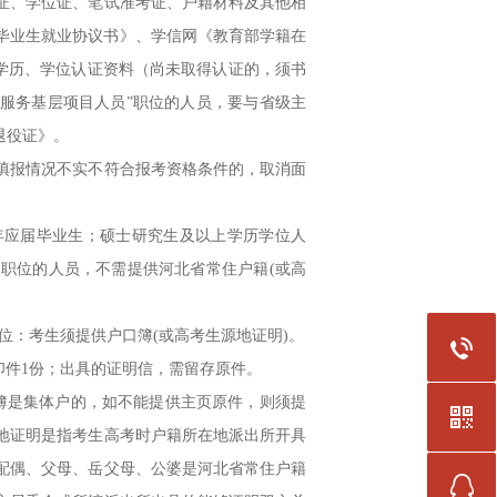
、学位证、笔试准考证、户籍材料及其他相
高校毕业生就业协议书》、学信网《教育部学籍在
的学历、学位认证资料（尚未取得认证的，须书
“服务基层项目人员”职位的人员，要与省级主
退役证》。
报情况不实不符合报考资格条件的，取消面
年应届毕业生；硕士研究生及以上学历学位人
职位的人员，不需提供河北省常住户籍(或高
位：考生须提供户口簿(或高考生源地证明)。
件1份；出具的证明信，需留存原件。
簿是集体户的，如不能提供主页原件，则须提
地证明是指考生高考时户籍所在地派出所开具
配偶、父母、岳父母、公婆是河北省常住户籍