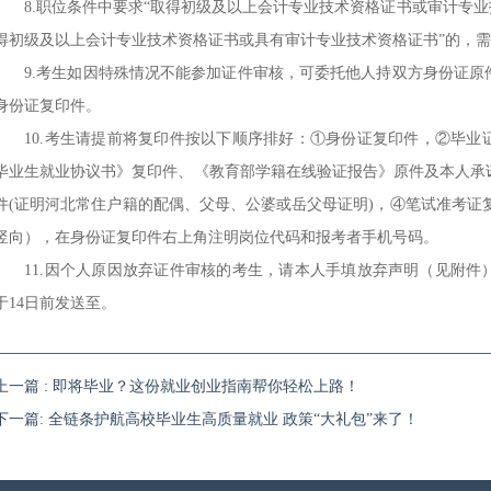
8.职位条件中要求“取得初级及以上会计专业技术资格证书或审计专业
得初级及以上会计专业技术资格证书或具有审计专业技术资格证书”的，
9.考生如因特殊情况不能参加证件审核，可委托他人持双方身份证原
身份证复印件。
10.考生请提前将复印件按以下顺序排好：①身份证复印件，②毕业证
毕业生就业协议书》复印件、《教育部学籍在线验证报告》原件及本人承
件(证明河北常住户籍的配偶、父母、公婆或岳父母证明)，④笔试准考证
竖向），在身份证复印件右上角注明岗位代码和报考者手机号码。
11.因个人原因放弃证件审核的考生，请本人手填放弃声明（见附件
于14日前发送至。
上一篇 : 即将毕业？这份就业创业指南帮你轻松上路！
下一篇: 全链条护航高校毕业生高质量就业 政策“大礼包”来了！