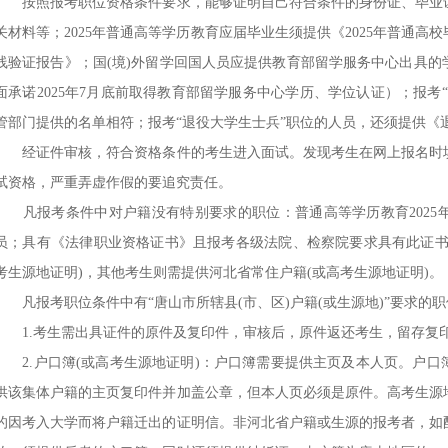
按照报考职位资格条件要求，能够证明自己符合条件的身份证、毕业证
关材料等；2025年普通高等学历教育应届毕业生须提供《2025年普通
线验证报告》；国(境)外留学回国人员应提供教育部留学服务中心出具
面承诺2025年7月底前取得教育部留学服务中心学历、学位认证）；报考
管部门提供的名单相符；报考“退役大学生士兵”职位的人员，还须提供《
经证件审核，符合资格条件的考生进入面试。发现考生在网上报名时填
试资格，严重弄虚作假的要追究责任。
凡报考条件中对户籍没有特别要求的职位：普通高等学历教育2025
员；具有《法律职业资格证书》且报考各级法院、检察院要求具有此证书
考生源地证明)，其他考生则需提供河北省常住户籍(或高考生源地证明)。
凡报考职位条件中有“唐山市所辖县(市、区)户籍(或生源地)”要求的职
1.考生需出具证件的原件及复印件，审核后，原件返还考生，留存复印
2.户口簿(或高考生源地证明)：户口簿需要提供主页及本人页。户口
供该集体户籍的主页复印件并加盖公章，但本人页必须是原件。高考生源
的因考入大学而将户籍迁出的证明信。非河北省户籍或生源的报考者，如