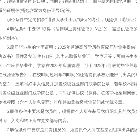
的，须提供后者的户口簿，同时还须提供结婚证、由户籍为唐山地区的一
系的证明信(需包含双方身份证号码)等。
职位条件中定向招录“退役大学生士兵”职位的考生，须提供《退役证
4.职位条件中要求“取得《法律职业资格证书》A证”的，需提供证书的原
本和副本)。
5.应届毕业生的学历证明：2025年普通高等学历教育应届毕业生提供毕
协议书》原件及复印件各1份（若尚未取得毕业证、学位证等，可由考生
2025年应届毕业生、学籍在2025年应届管理、可于2025年7月底前毕
在线验证报告》，在校时间超出学制时间的还需提供学校职能部门出具的
为空白，应填写好本人信息并加盖校级就业部门或学院公章。若学校不能
加盖校级就业部门或学院公章，同时提供协议书原件。②若学校采用网签
签流程图（含本人信息界面）打印并加盖校级就业部门或学院公章。
6.职位条件中要求是党员的，须提供个人所在基层党组织出具的党员
时间、入党和转正所在党支部等内容。
7.职位条件中要求是共青团员的，须提供个人所在基层团组织出具的