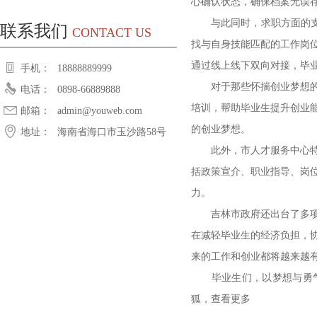
心确认状态，确保档案无误
与此同时，求职方面的支持
联系我们
CONTACT US
找与自身技能匹配的工作岗
通过线上线下双向对接，毕
手机：
18888889999
对于那些怀揣创业梦想的年
电话：
0898-66889888
培训，帮助毕业生提升创业
邮箱：
admin@youweb.com
的创业梦想。
地址：
海南省海口市玉沙路58号
此外，市人才服务中心特别设
括政策宣介、职业指导、岗
力。
吉林市政府还出台了多项优
在减轻毕业生的经济负担，
来的工作和创业都将越来越
毕业生们，以梦想与勇气
狐，查看更多