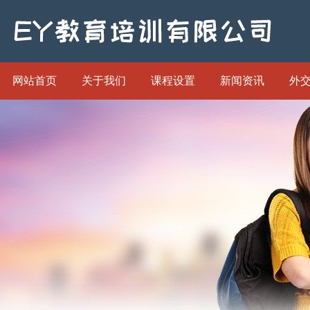
网站首页
关于我们
课程设置
新闻资讯
外